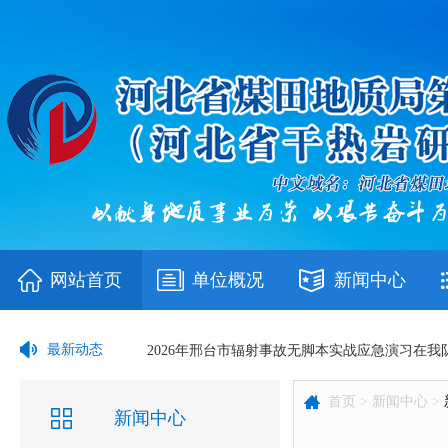
网站首页
单位概况
新闻中心
当好“服务员”做实“份内事”——后勤岗位上的坚
最新动态
2026年邢台市辐射事故无脚本实战应急演习在我
首页 >
新闻中心 >
第四钻探分队邀请安全生产科技术骨干 赴云南项
新闻中心