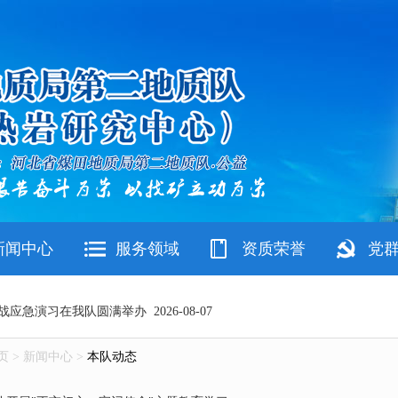
新闻中心
服务领域
资质荣誉
党
—后勤岗位上的坚守与担当
实战应急演习在我队圆满举办
页 >
新闻中心 >
本队动态
术骨干 赴云南项目开展现场技术帮扶