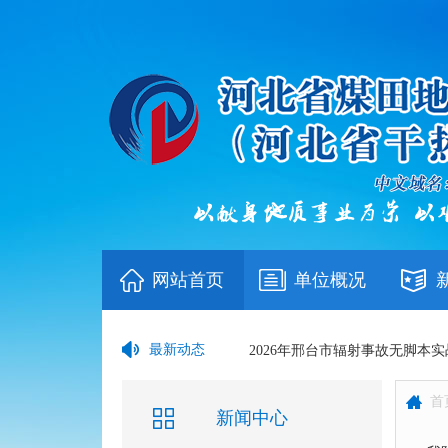
网站首页
单位概况
当好“服务员”做实“份内事”—
最新动态
2026年邢台市辐射事故无脚本
首
第四钻探分队邀请安全生产科技
新闻中心