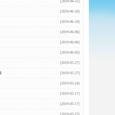
[2019-06-11]
[2019-06-10]
[2019-06-10]
[2019-06-06]
[2019-06-06]
[2019-06-05]
[2019-05-27]
幕
[2019-05-27]
[2019-05-24]
[2019-05-17]
[2019-05-17]
[2019-05-15]