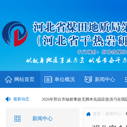
网站首页
单位概况
新闻中心
当好“服务员”做实“份内事”——后勤岗位上的坚
最新动态
2026年邢台市辐射事故无脚本实战应急演习在我
首页 >
新闻中心 >
第四钻探分队邀请安全生产科技术骨干 赴云南项
新闻中心