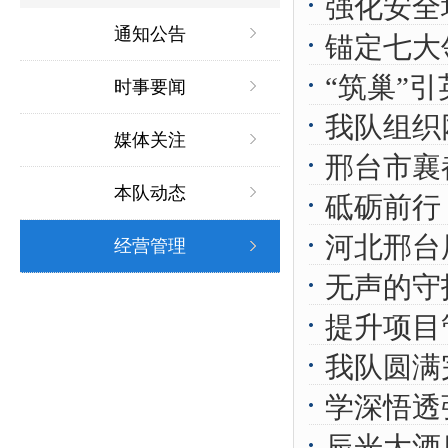
强化安全
通知公告
锚定七大
“筑巢”
服务以专
时事要闻
我队组织
作
媒体关注
邢台市襄
本队动态
砥砺前行
河北邢台
经营管理
无声的守
提升项目
我队圆满
本增效的
学深悟透
辰光大酒