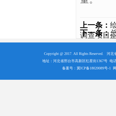
上一条：
下一条：
调查项目
Copyright @ 2017. All Rights 
地址：河北省邢台市高新区红星街1367号 电话：0319-525
备案号：冀ICP备18020089号-1 网址